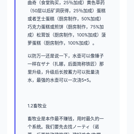
曲奇（食堂购买，25％加成）黄色草药
（50层以后矿洞获得，25％加成）蛋糕
或者芝士蛋糕（厨房制作，50%加成）
巧克力蛋糕或煎饼（厨房制作，75%加
成）松茸饭（厨房制作，100%加成）菠
萝蛋糕（厨房制作，100%加成）。
以防万一还是说一下，水壶可以像锤子
一样在ザナ（扎娜，后面简称铁匠）那
里升级，升级后长按蓄力可以批量浇
水，最强的水壶可以一次浇5*5。
1.2畜牧业
畜牧业是本作最不赚钱，用时最久的一
个系统。我们要先去找ノーティ（诺