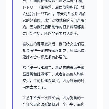
蒂，后面简称建筑师）建好鸡舍/牛棚，
レトリー（莱特莉，后面简称狗狗）就
会送我们一只鸡/牛，每天刷毛说话增加
它的好感度，成年动物就会给我们产蛋/
奶。因为我们后期制作的很多料理都需
要用到蛋奶，所以非必要的话别卖。
畜牧业的等级变高后，我们给女主们送
礼会获得一定的好感度加成，所以尽快
建好鸡舍牛棚是很有必要的。
除了第一只鸡和牛，新动物的来源是孵
蛋器孵和妊娠怀孕，或者花高价从狗狗
家买，牛的话建议是买，因为妊娠的时
间太太太长了。
注意牛不要一次性买满，因为狗狗的一
个任务是必须妊娠得到一个小牛，而你