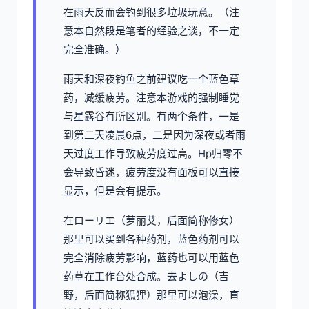
在雨天反而会钓到很多垃圾玩意。（注
意本自然段是笔者的经验之谈，不一定
完全准确。）
雨天和深夜钓鱼之前建议吃一个蓝色草
药，减缓疲劳。注意本游戏的强制睡觉
与星露谷有所区别。有两个条件，一是
到第二天凌晨6点，二是因为深夜或者雨
天过度工作导致疲劳度过高。Hp归零不
会导致昏迷，疲劳度没有面板可以直接
显示，但是会有提示。
在ローリエ（萝丽艾，后面简称修女）
那里可以买到各种药剂，蓝色药剂可以
完全消除疲劳影响，蓝药也可以用蓝色
药草在工作台处合成。去よしの（吉
野，后面简称狐狸）那里可以泡澡，直