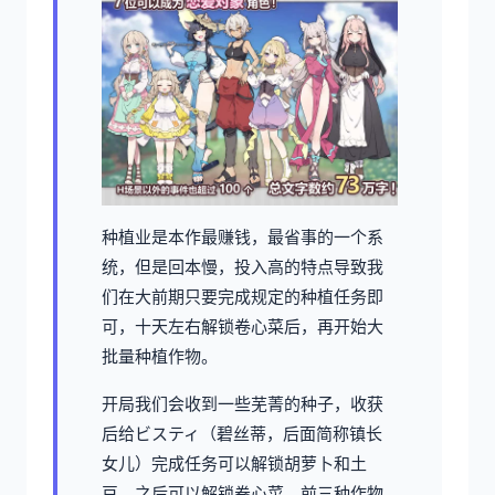
种植业是本作最赚钱，最省事的一个系
统，但是回本慢，投入高的特点导致我
们在大前期只要完成规定的种植任务即
可，十天左右解锁卷心菜后，再开始大
批量种植作物。
开局我们会收到一些芜菁的种子，收获
后给ビスティ（碧丝蒂，后面简称镇长
女儿）完成任务可以解锁胡萝卜和土
豆，之后可以解锁卷心菜，前三种作物