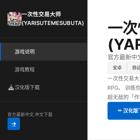
一次性交易大师
一次
(YARISUTEMESUBUTA)
(YA
游戏说明
官方最新中
安卓
移
游戏教程
一次性交易大
汉化版下载
RPG。 训练你
超无敌的「作
⚰️ 汉化
官方最新中文,中文下载