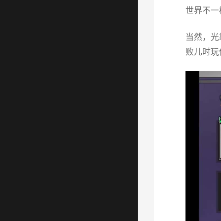
世界不一
当然，光
败儿时玩