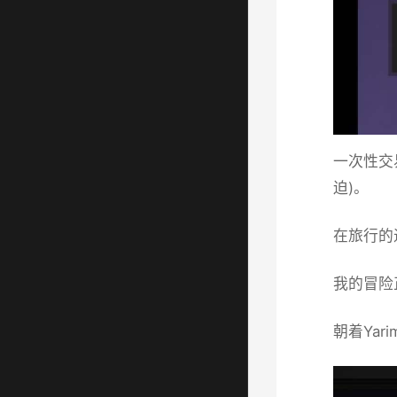
一次性交
迫)。
在旅行的
我的冒险
朝着Yar