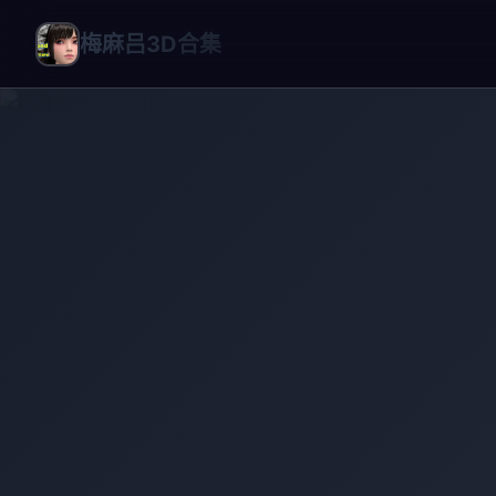
梅麻吕3D合集