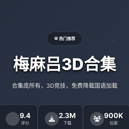
🥁 热门推荐
梅麻吕3D合集
合集庞所有，3D竞技，免费降载国语加载
9.4
2.3M
900K
评分
下载
玩家